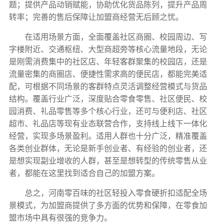
题；提供产品动销赋能，协助优化货品陈列，提升产品周
转率；完善的售后保障让加盟商经营无后顾之忧。
在适用场景方面，全面覆盖社区商圈、校园周边、写
字楼附近、交通枢纽、大型商超旁等核心流量地段，无论
是刚需消费集中的社区店、年轻客群聚集的校园店，还是
流量密集的商圈店、便捷性需求高的便民店，都能完美适
配，可根据不同场景的客群特点灵活调整经营模式与货品
结构。覆盖行业广泛，深度贴合零食零售、社区便民、校
园消费、礼品零售等多个核心行业，还可与便利店、社区
超市、礼品店等现有业态联营合作，支持线上线下一体化
经营，实现多场景盈利。适用人群也十分广泛，精准覆盖
各类创业群体，无论是新手创业者、有经验的创业者，还
是想实现副业增收的人群，甚至是想转型的传统零售从业
者，都能在这里找到适合自己的加盟方案。
总之，河南零百味的社区轻投入零食硬折扣适配全场
景模式，为加盟商提供了多方面的优势和保障，在零食加
盟市场中具有很强的竞争力。